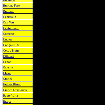
Burkina Faso
Burundi
Cameroun
Cap Vert
Centrafrique
Comores
Congo
Congo (RD)
Côte d'Ivoire
Djibouti
Gabon
Gambie
Ghana
Guinée
Guinée Bissau
Guinée Equatoriale
Haute Volta
Kenya