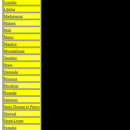
Lesotho
Libéria
Madagascar
Malawi
Mali
Maroc
Maurice
Mozambique
Namibie
Niger
Ouganda
Réunion
Rhodésie
Rwanda
Sahraoui
Saint Thomas et Prince
Sénégal
Sierra Leone
Somalie