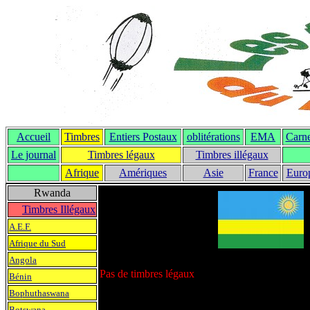
Accueil
Timbres
Entiers Postaux
oblitérations
EMA
Carne
Le journal
T
imbres légaux
Timbres illégaux
Afrique
Amériques
Asie
France
Euro
Rwanda
Timbres Illégaux
A.E.F.
Afrique du Sud
Angola
Pas de timbres légaux
Bénin
Bophuthaswana
Botswana