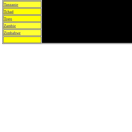
Tanzanie
Tchad
Togo
Zambie
Zimbabwe