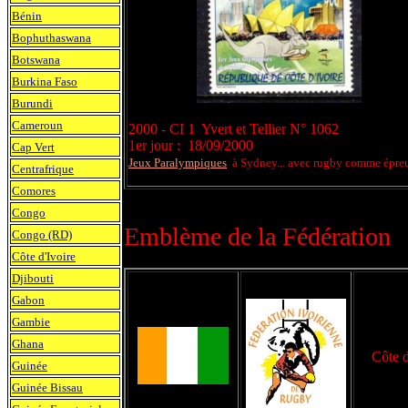
Bénin
Bophuthaswana
Botswana
Burkina Faso
Burundi
Cameroun
2000 - CI 1 Yvert et Tellier N° 1062
1er jour : 18/09/2000
Cap Vert
Jeux Paralympiques
à Sydney... avec rugby comme épre
Centrafrique
Comores
Congo
Emblème de la Fédération
Congo (RD)
Côte d'Ivoire
Djibouti
Gabon
Gambie
Ghana
Côte d
Guinée
Guinée Bissau