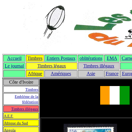
Accueil
Timbres
Entiers Postaux
oblitérations
EMA
Carne
Le journal
T
imbres légaux
Timbres illégaux
Afrique
Amériques
Asie
France
Euro
Côte d'Ivoire
Timbres
Embléme de la
fédération
Timbres illégaux
A.E.F.
Afrique du Sud
Angola