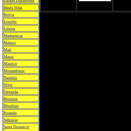
Guinée Equatoriale
Haute Volta
Kenya
Lesotho
Libéria
Madagascar
Malawi
Mali
Maroc
Maurice
Mozambique
Namibie
Niger
Ouganda
Réunion
Rhodésie
Rwanda
Sahraoui
Saint Thomas et