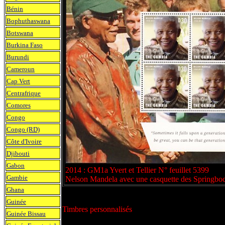
Bénin
Bophuthaswana
Botswana
Burkina Faso
Burundi
Cameroun
Cap Vert
Centrafrique
Comores
Congo
Congo (RD)
Côte d'Ivoire
Djibouti
Gabon
2014 : GM1a Yvert et Tellier N° feuillet 5399
Gambie
Nelson Mandela avec une casquette des Springbo
Ghana
Guinée
Timbres personnalisés
Guinée Bissau