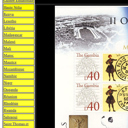
Guinée Equatoriale
Haute Volta
Kenya
Lesotho
Libéria
Madagascar
Malawi
Mali
Maroc
Maurice
Mozambique
Namibie
Niger
Ouganda
Réunion
Rhodésie
Rwanda
Sahraoui
Saint Thomas et