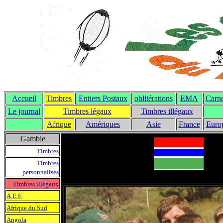
Accueil
Timbres
Entiers Postaux
oblitérations
EMA
Carne
Le journal
T
imbres légaux
Timbres illégaux
Afrique
Amériques
Asie
France
Euro
Gambie
Timbres
Timbres
personnalisés
Timbres illégaux
A.E.F.
Afrique du Sud
Angola