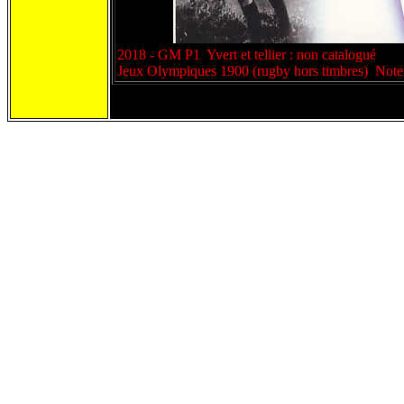
2018 - GM P1 Yvert et tellier : non catalogué
Jeux Olympiques 1900 (rugby hors timbres) Note 2