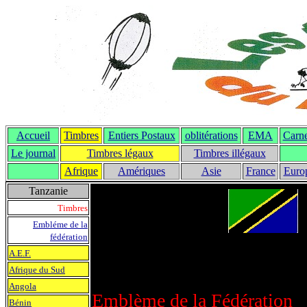
Accueil
Timbres
Entiers Postaux
oblitérations
EMA
Carne
Le journal
T
imbres légaux
Timbres illégaux
Afrique
Amériques
Asie
France
Euro
Tanzanie
Timbres
Embléme de la
fédération
A.E.F.
Afrique du Sud
Angola
Emblème de la Fédération
Bénin