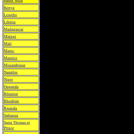
Haute Volta
Kenya
Lesotho
Libéria
Madagascar
Malawi
Mali
Maroc
Maurice
Mozambique
Namibie
Niger
Ouganda
Réunion
Rhodésie
Rwanda
Sahraoui
Saint Thomas et
Prince