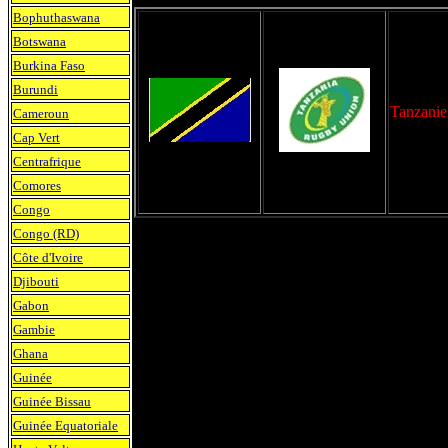
Bophuthaswana
Botswana
Burkina Faso
Burundi
Tanzanie
Cameroun
Cap Vert
Centrafrique
Comores
Congo
Congo (RD)
Côte d'Ivoire
Djibouti
Gabon
Gambie
Ghana
Guinée
Guinée Bissau
Guinée Equatoriale