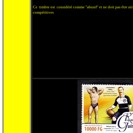
Ce timbre est considéré comme "abusif" et ne doit pas être uti
compétitives