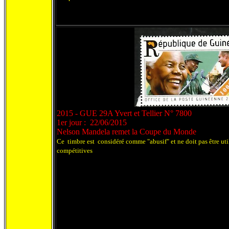
2015 - GUE 29A Yvert et Tellier N° 7800
1er jour : 22/06/2015
Nelson Mandela remet la Coupe du Monde
Ce timbre est considéré comme "abusif" et ne doit pas être uti
compétitives