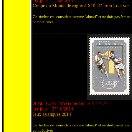
1er jour : 15/08/2013
Coupe du Monde de rugby à XIII
:
Darren Lockyer
Ce timbre est considéré comme "abusif" et ne doit pas être uti
compétitives
2014 - GUE 29 Yvert et Tellier N° 7527
1er jour : 27/10/2014
Jeux asiatiques 2014
Ce timbre est considéré comme "abusif" et ne doit pas être uti
compétitives