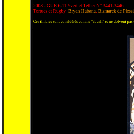
2008 - GUE 6-11 Yvert et Tellier N° 3441-3446
Tortues et Rugby
Bryan Habana
,
Bismarck de Plessi
Ces timbres sont considérés comme "abusif" et ne doivent pas ê