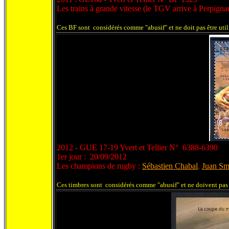
Les trains à grande vitesse (le TGV arrive à Perpigna
Ces BF sont considérés comme "abusif" et ne doit pas être uti
2012 - GUE 17-19 Yvert et Tellier N° 6388-6390
1er jour : 20/09/2012
Les champions de rugby :
Sébastien Chabal
,
Juan Sm
Ces timbres sont considérés comme "abusif" et ne doivent pas 