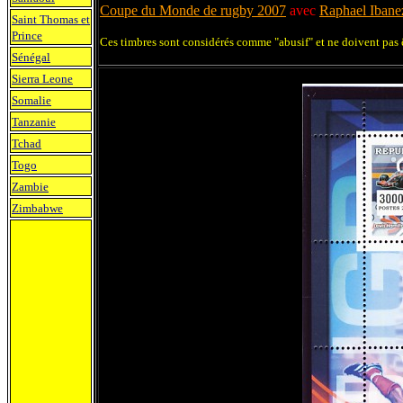
Coupe du Monde de rugby 2007
avec
Raphael Ibane
Saint Thomas et
Prince
Ces timbres sont considérés comme "abusif" et ne doivent pas ê
Sénégal
Sierra Leone
Somalie
Tanzanie
Tchad
Togo
Zambie
Zimbabwe