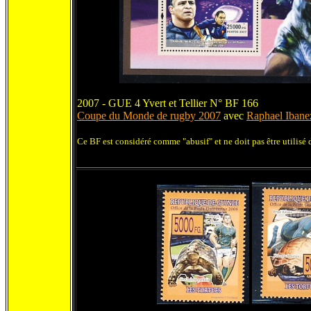
2007 - GUE 4 Yvert et Tellier N° BF 166
Coupe du Monde de rugby 2007
avec
Raphael Ibane
Ce BF est considéré comme "abusif" et ne doit pas être utilisé