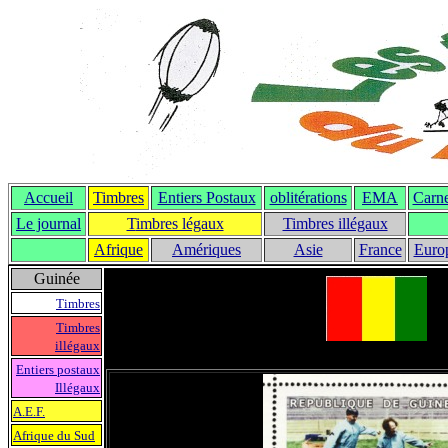
Accueil
Timbres
Entiers Postaux
oblitérations
EMA
Carne
Le journal
T
imbres légaux
Timbres illégaux
Afrique
Amériques
Asie
France
Euro
Guinée
Timbres
Timbres
illégaux
Entiers postaux
Illégaux
A.E.F.
Afrique du Sud