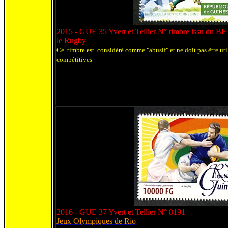
2015 - GUE 35 Yvert et Tellier N° timbre issu du B
le Rugby
Ce timbre est considéré comme "abusif" et ne doit pas être uti
compétitives
2016 - GUE 37 Yvert et Tellier N° 8191
Jeux Olympiques de Rio