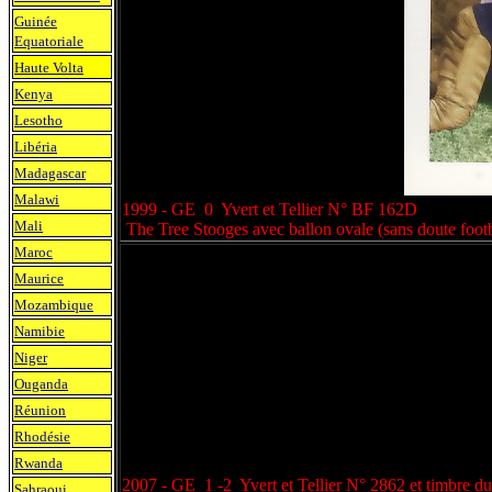
Guinée
Equatoriale
Haute Volta
Kenya
Lesotho
Libéria
Madagascar
Malawi
1999 - GE 0 Yvert et Tellier N° BF 162D
Mali
The Tree Stooges avec ballon ovale (sans doute footb
Maroc
Maurice
Mozambique
Namibie
Niger
Ouganda
Réunion
Rhodésie
Rwanda
2007 - GE 1 -2 Yvert et Tellier N° 2862 et timbre d
Sahraoui