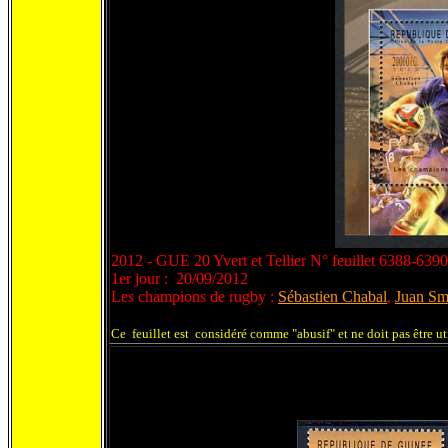
2012 - GUE 20 Yvert et Tellier N° feuillet 6388-6390
1er jour : 20/09/2012
Les champions de rugby :
Sébastien Chabal
,
Juan Sm
Ce feuillet est considéré comme "abusif" et ne doit pas être u