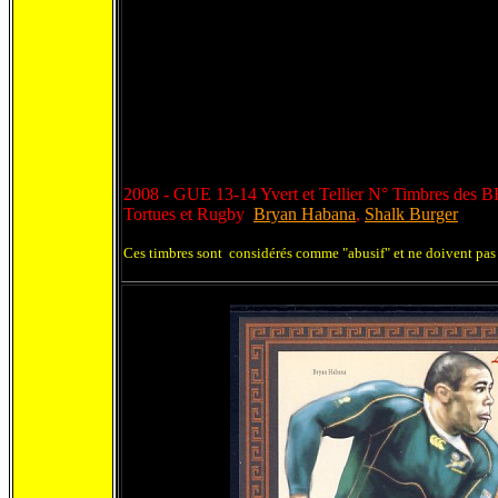
2008 - GUE 13-14 Yvert et Tellier N° Timbres des B
Tortues et Rugby
Bryan Habana
,
Shalk Burger
Ces timbres sont considérés comme "abusif" et ne doivent pas 