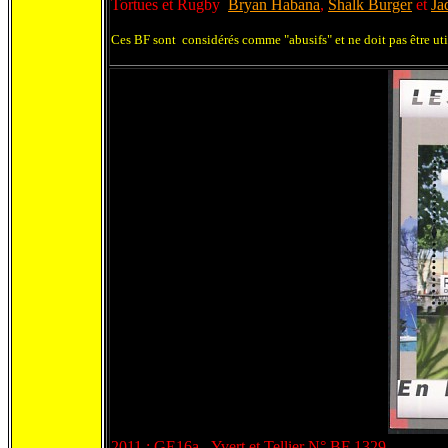
Tortues et Rugby
Bryan Habana
,
Shalk Burger
et
Ja
Ces BF sont considérés comme "abusifs" et ne doit pas être ut
2011 : GE16a - Yvert et Tellier N° BF 1329