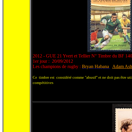
2012 - GUE 21 Yvert et Tellier N° Timbre du BF 14
1er jour : 20/09/2012
Les champions de rugby :
Bryan Habana
Adam Ash
Ce timbre est considéré comme "abusif" et ne doit pas être uti
compétitives