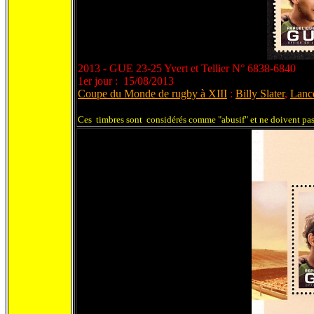
2013 - GUE 23-25 Yvert et Tellier N° 6838-6840
1er jour : 15/08/2013
Coupe du Monde de rugby à XIII
:
Billy Slater
,
Lanc
Ces timbres sont considérés comme "abusif" et ne doivent pas 