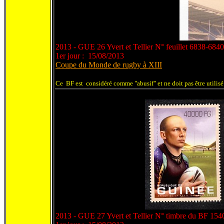
2013 - GUE 26 Yvert et Tellier N° feuillet 6838-6840
1er jour : 15/08/2013
Coupe du Monde de rugby à XIII
Ce BF est considéré comme "abusif" et ne doit pas être utilis
2013 - GUE 27 Yvert et Tellier N° timbre du BF 154