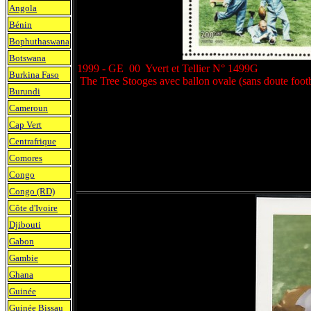
Angola
Bénin
Bophuthaswana
Botswana
1999 - GE 00 Yvert et Tellier N° 1499G
Burkina Faso
The Tree Stooges avec ballon ovale (sans doute footb
Burundi
Cameroun
Cap Vert
Centrafrique
Comores
Congo
Congo (RD)
Côte d'Ivoire
Djibouti
Gabon
Gambie
Ghana
Guinée
Guinée Bissau