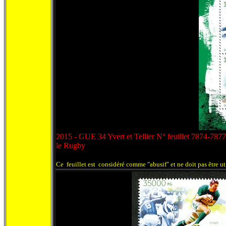
2015 - GUE 34 Yvert et Tellier N° feuillet 7874-7877
le Rugby
Ce feuillet est considéré comme "abusif" et ne doit pas être u