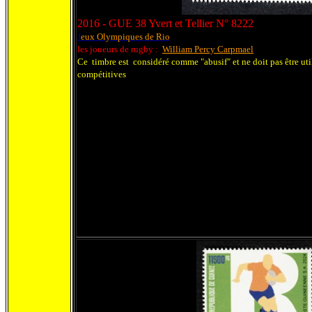
2016 - GUE 38 Yvert et Tellier N° 8222
J
eux Olympiques de Rio
les joueurs de rugby :
William Percy Carpmael
Ce timbre est considéré comme "abusif" et ne doit pas être uti
compétitives