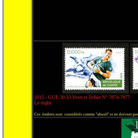
2015 - GUE 30-33 Yvert et Tellier N° 7874-7877
Le rugby
Ces timbres sont considérés comme "abusif" et ne doivent pas 