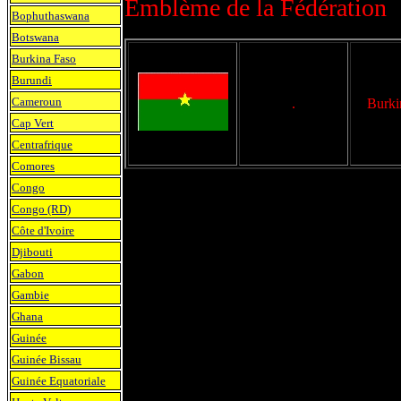
Emblème de la Fédération
Bophuthaswana
Botswana
Burkina Faso
Burundi
Cameroun
.
Burki
Cap Vert
Centrafrique
Comores
Congo
Congo (RD)
Côte d'Ivoire
Djibouti
Gabon
Gambie
Ghana
Guinée
Guinée Bissau
Guinée Equatoriale