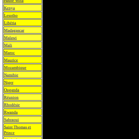
Haute Volta
Kenya
Lesotho
Libéria
Madagascar
Malawi
Mali
Maroc
Maurice
Mozambique
Namibie
Niger
Ouganda
Réunion
Rhodésie
Rwanda
Sahraoui
Saint Thomas et
Prince