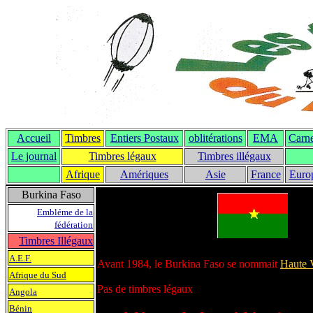
Accueil
Timbres
Entiers Postaux
oblitérations
EMA
Carne
Le journal
T
imbres légaux
Timbres illégaux
Afrique
Amériques
Asie
France
Euro
Burkina Faso
Embléme de la
fédération
Timbres Illégaux
A.E.F.
Avant 1984, le Burkina Faso se nommait
Haute 
Afrique du Sud
Pas de timbres légaux
Angola
Bénin