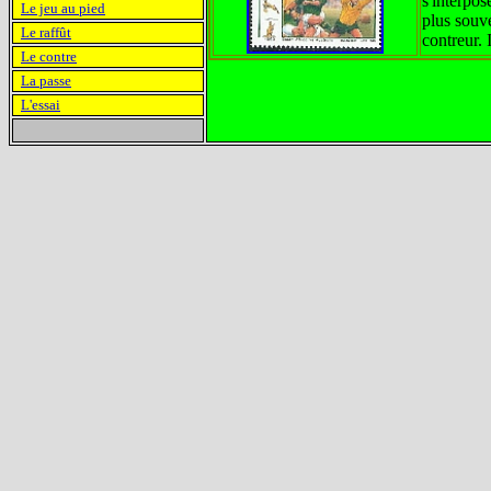
s'interpos
Le jeu au pied
plus souv
Le raffût
contreur. 
Le contre
La passe
L'essai