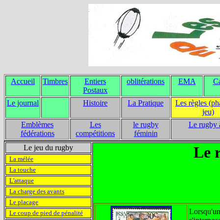
Accueil
Timbres
Entiers
oblitérations
EMA
Ca
Postaux
Le journal
Histoire
La Pratique
Les règles (ph
jeu)
Emblèmes
Les
le rugby
Le rugby 
fédérations
compétitions
féminin
Le jeu du rugby
Le r
La mélée
La touche
L'attaque
La charge des avants
Le placage
Lorsqu'un
Le coup de pied de pénalité