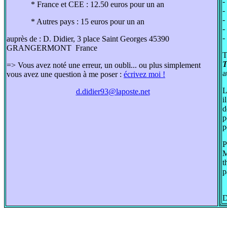
-
* France et CEE : 12.50 euros pour un an
-
-
* Autres pays : 15 euros pour un an
-
-
auprès de : D. Didier, 3 place Saint Georges 45390
GRANGERMONT France
T
T
=> Vous avez noté une erreur, un oubli... ou plus simplement
a
vous avez une question à me poser :
écrivez moi !
L
d.didier93@laposte.net
i
d
p
p
P
M
t
p