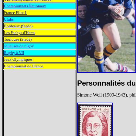
Championnats Nationaux
France Elite 1
Clubs
Bordeaux (Stade)
Les Pachys d'Herm
Toulouse (Stade)
Joueuses de rugby
Rugby à VII
Jeux Olympiques
Championnat de France
Personnalités d
Simone Weil (1909-1943), philo