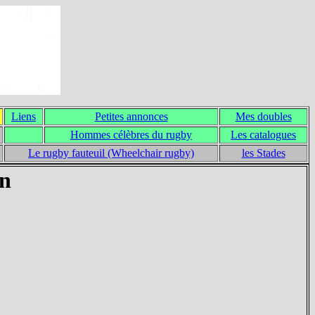
Liens
Petites annonces
Mes doubles
Hommes célèbres du rugby
Les catalogues
Le rugby fauteuil (Wheelchair rugby)
les Stades
in