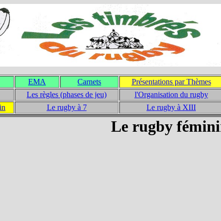
EMA
Carnets
Présentations par Thèmes
Les règles (phases de jeu)
l'Organisation du rugby
in
Le rugby à 7
Le rugby à XIII
Le rugby fémin