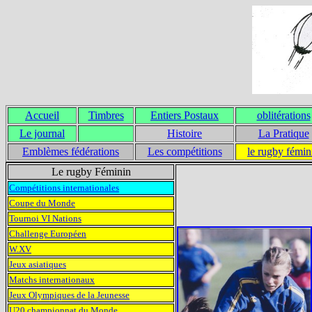
Accueil
Timbres
Entiers Postaux
oblitérations
Le journal
Histoire
La Pratique
Emblèmes fédérations
Les compétitions
le rugby fémin
Le rugby Féminin
Compétitions internationales
Coupe du Monde
Tournoi VI Nations
Challenge Européen
W.XV
Jeux asiatiques
Matchs internationaux
Jeux Olympiques de la Jeunesse
U20 championnat du Monde