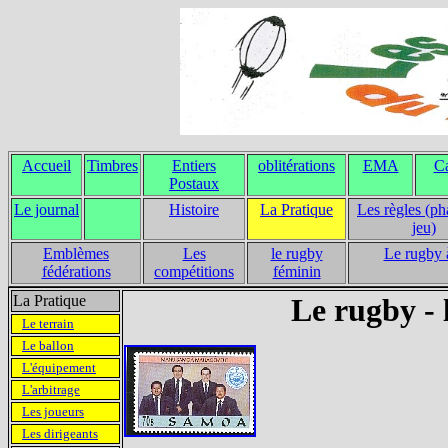
Accueil
Timbres
Entiers
oblitérations
EMA
Ca
Postaux
Le journal
Histoire
La Pratique
Les règles (ph
jeu)
Emblèmes
Les
le rugby
Le rugby 
fédérations
compétitions
féminin
La Pratique
Le rugby - l
Le terrain
Le ballon
L'équipement
L'arbitrage
Les joueurs
Les dirigeants