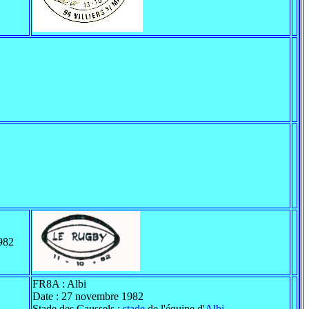
1982
FR8A : Albi
Date : 27 novembre 1982
Stade des Caussels :
stade
de l'équipe d'
Albi