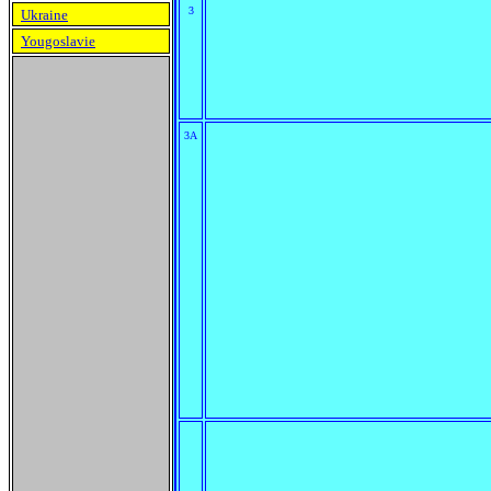
3
Ukraine
Yougoslavie
3A