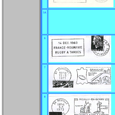
5A
6
7
8