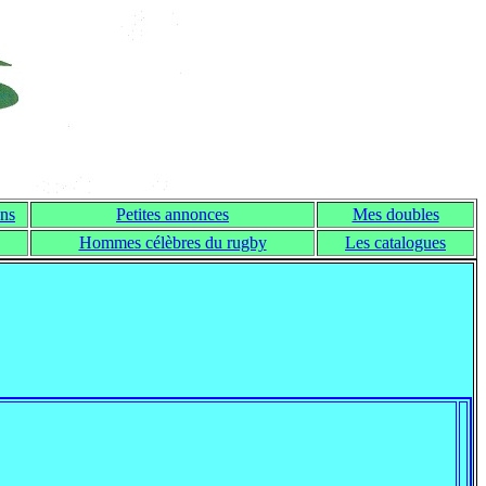
ns
Petites annonces
Mes doubles
Hommes célèbres du rugby
Les catalogues