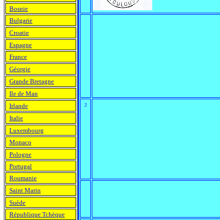
Bosnie
Bulgarie
Croatie
Espagne
France
Géorgie
Grande Bretagne
Ile de Man
Irlande
2
Italie
Luxembourg
Monaco
Pologne
Portugal
Roumanie
Saint Marin
Suède
République Tchèque