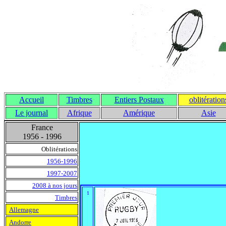
Accueil
Timbres
Entiers Postaux
oblitération
Le journal
Afrique
Amérique
Asie
France
1956 - 1996
Oblitérations
1956-1996
1997-2007
2008 à nos jours
1
Timbres
Allemagne
Andorre