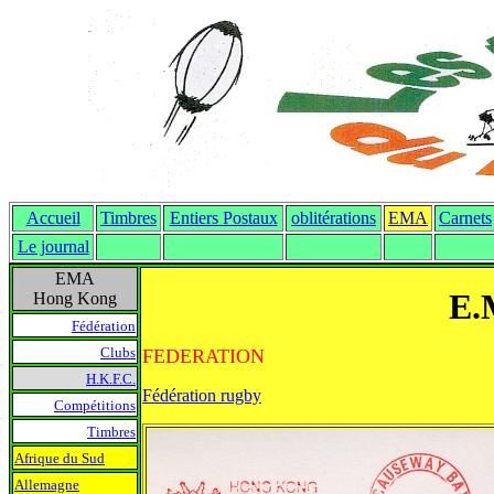
Accueil
Timbres
Entiers Postaux
oblitérations
EMA
Carnets
Le journal
EMA
E.
Hong Kong
Fédération
Clubs
FEDERATION
H.K.F.C.
Fédération rugby
Compétitions
Timbres
Afrique du Sud
Allemagne