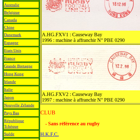
Australie
Belgique
Canada
Chine
A.HG.FXV1 : Causeway Bay
Danemark
1996 : machine à affranchir N° PBE 0290
Espagne
Etats Unis
France
Grande Bretagne
Hong Kong
Irlande
Italie
A.HG.FXV2 : Causeway Bay
Japon
1997 : machine à affranchir N° PBE 0290
Nouvelle Zélande
CLUB
Pays Bas
République
- Sans référence au rugby
Tchèque
Suède
H.K.F.C.