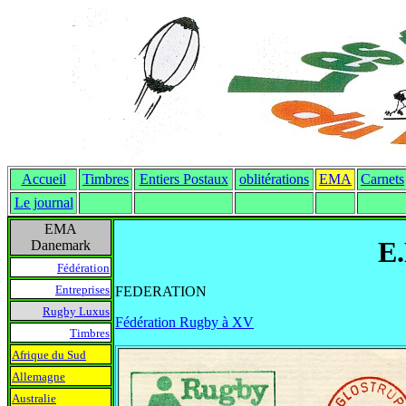
Accueil
Timbres
Entiers Postaux
oblitérations
EMA
Carnets
Le journal
EMA
E
Danemark
Fédération
Entreprises
FEDERATION
Rugby Luxus
Fédération Rugby à XV
Timbres
Afrique du Sud
Allemagne
Australie