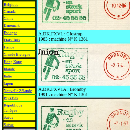
Belgique
Canada
Chine
Danemark
Espagne
A.DK.FXV1 : Glostrup
1983 : machine N° K 1361
Etats Unis
France
Grande Bretagne
Hong Kong
Irlande
Italie
Japon
A.DK.FXV1A : Brondby
Nouvelle Zélande
1991 : machine N° K 1361
Pays Bas
République
Tchèque
Suède
Suisse