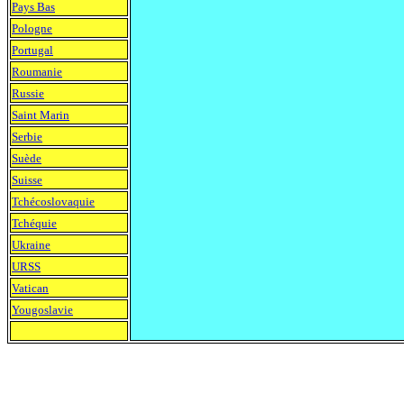
Pays Bas
Pologne
Portugal
Roumanie
Russie
Saint Marin
Serbie
Suède
Suisse
Tchécoslovaquie
Tchéquie
Ukraine
URSS
Vatican
Yougoslavie