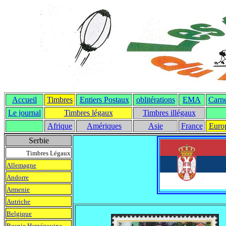
Accueil
Timbres
Entiers Postaux
oblitérations
EMA
Carne
Le journal
T
imbres légaux
Timbres illégaux
Afrique
Amériques
Asie
France
Euro
Serbie
Timbres Légaux
Allemagne
Andorre
Armenie
Autriche
Belgique
Bosnie Herzégovine