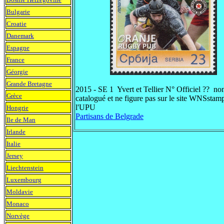
Bulgarie
Croatie
Danemark
Espagne
France
Géorgie
Grande Bretagne
2015 - SE 1 Yvert et Tellier N° Officiel ?? no
Grèce
catalogué et ne figure pas sur le site WNSstam
l'UPU
Hongrie
Partisans de Belgrade
Ile de Man
Irlande
Italie
Jersey
Liechtenstein
Luxembourg
Moldavie
Monaco
Norvège