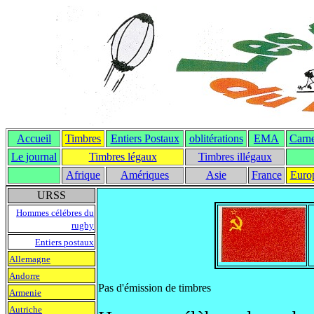
Accueil
Timbres
Entiers Postaux
oblitérations
EMA
Carne
Le journal
T
imbres légaux
Timbres illégaux
Afrique
Amériques
Asie
France
Euro
URSS
Hommes célébres du
rugby
Entiers postaux
Allemagne
Andorre
Pas d'émission de timbres
Armenie
Autriche