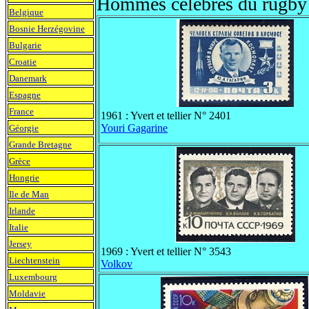
Hommes célèbres du rugby
Belgique
Bosnie Herzégovine
Bulgarie
Croatie
Danemark
Espagne
France
1961 : Yvert et tellier N° 2401
Youri Gagarine
Géorgie
Grande Bretagne
Grèce
Hongrie
Ile de Man
Irlande
Italie
Jersey
1969 : Yvert et tellier N° 3543
Liechtenstein
Volkov
Luxembourg
Moldavie