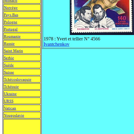
Monaco
Norvège
Pays Bas
Pologne
Portugal
Roumanie
1978 : Yvert et tellier N° 4566
Russie
Ivantchenkov
Saint Marin
Serbie
Suède
Suisse
Tchécoslovaquie
Tchéquie
Ukraine
URSS
Vatican
Yougoslavie