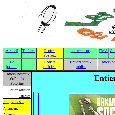
Accueil
Timbres
Entiers
oblitérations
EMA
Ca
Postaux
Le
Entiers
Entiers semi-
Entiers p
journal
officiels
publics
Entiers Postaux
Entie
Officiels
Pologne
Entiers officiels
Timbres
1
Afrique du Sud
Allemagne
Argentine