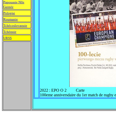
Papouasie Nlle
Guinée
Pologne
Roumanie
Tchécoslovaquie
Tchéquie
URSS
2022 : EPO O 2 Carte
100eme anniversdaire du 1er match de rugby 