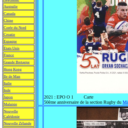
Australie
Canada
Chine
Corée du Nord
Croatie
Espagne
Etats Unis
France
Grande Bretagne
Hong Kong
Ile de Man
Italie
Inde
2021 : EPO O 1 Carte
Japon
50ème anniversaire de la section Rugby du
Mi
Malaisie
Nouvelle
Calédonie
Nouvelle Zélande