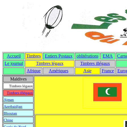
Accueil
Timbres
Entiers Postaux
oblitérations
EMA
Carne
Le journal
Timbres légaux
Timbres illégaux
Afrique
Amériques
Asie
France
Euro
Maldives
Timbres légaux
Timbres illégaux
Ajman
Azerbaidjan
Bhoutan
Chine
Corée du Nord