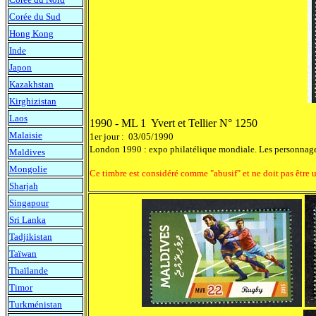
Corée du Sud
Hong Kong
Inde
Japon
Kazakhstan
Kirghizistan
Laos
1990 - ML 1 Yvert et Tellier N° 1250
Malaisie
1er jour : 03/05/1990
London 1990 : expo philatélique mondiale. Les personnages
Maldives
Mongolie
Ce timbre est considéré comme "abusif" et ne doit pas être 
Sharjah
Singapour
Sri Lanka
Tadjikistan
Taïwan
Thaïlande
Timor
Turkménistan