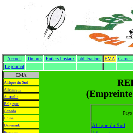
Accueil
Timbres
Entiers Postaux
oblitérations
EMA
Carnets
Le journal
EMA
RE
Afrique du Sud
Allemagne
(Empreinte
Australie
Belgique
Canada
Pays
Chine
Afrique du Sud
Danemark
Espagne