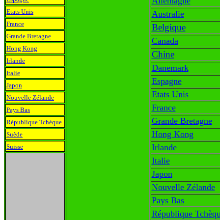
Allemagne
Etats Unis
Australie
France
Belgique
Grande Bretagne
Canada
Hong Kong
Chine
Irlande
Danemark
Italie
Espagne
Japon
Etats Unis
Nouvelle Zélande
France
Pays Bas
Grande Bretagne
République Tchèque
Hong Kong
Suède
Irlande
Suisse
Italie
Japon
Nouvelle Zélande
Pays Bas
République Tchèq